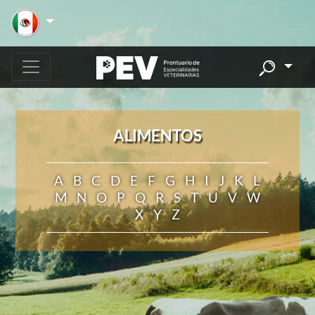
ALIMENTOS
A
B
C
D
E
F
G
H
I
J
K
L
M
N
O
P
Q
R
S
T
U
V
W
X
Y
Z