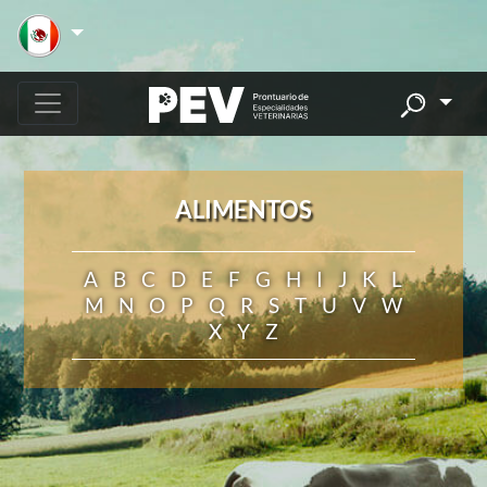
ALIMENTOS
A
B
C
D
E
F
G
H
I
J
K
L
M
N
O
P
Q
R
S
T
U
V
W
X
Y
Z