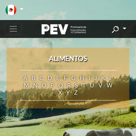
ALIMENTOS
A
B
C
D
E
F
G
H
I
J
K
L
M
N
O
P
Q
R
S
T
U
V
W
X
Y
Z