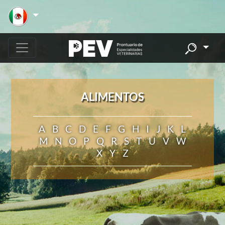
ALIMENTOS
A
B
C
D
E
F
G
H
I
J
K
L
M
N
O
P
Q
R
S
T
U
V
W
X
Y
Z