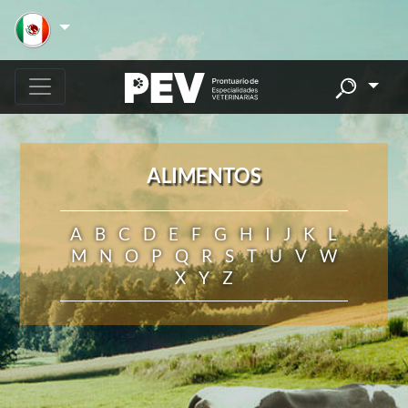
ALIMENTOS
A
B
C
D
E
F
G
H
I
J
K
L
M
N
O
P
Q
R
S
T
U
V
W
X
Y
Z