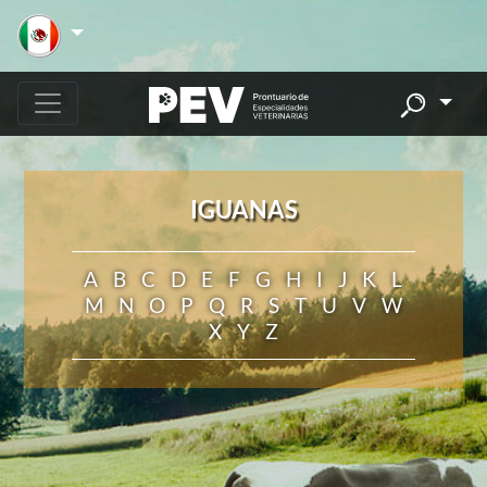
IGUANAS
A
B
C
D
E
F
G
H
I
J
K
L
M
N
O
P
Q
R
S
T
U
V
W
X
Y
Z