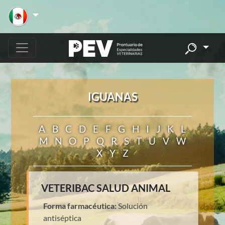
IGUANAS
A
B
C
D
E
F
G
H
I
J
K
L
M
N
O
P
Q
R
S
T
U
V
W
X
Y
Z
VETERIBAC SALUD ANIMAL
Forma farmacéutica:
Solución
antiséptica