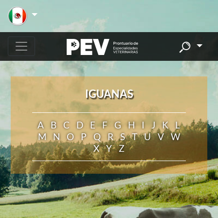
IGUANAS
A
B
C
D
E
F
G
H
I
J
K
L
M
N
O
P
Q
R
S
T
U
V
W
X
Y
Z