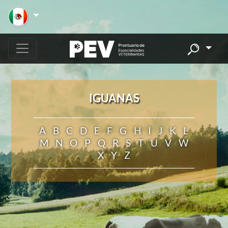
IGUANAS
A
B
C
D
E
F
G
H
I
J
K
L
M
N
O
P
Q
R
S
T
U
V
W
X
Y
Z