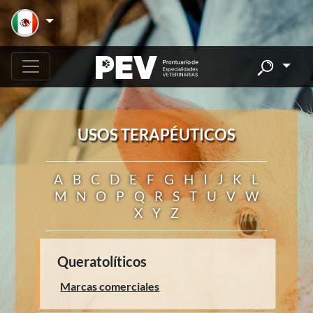
USOS TERAPÉUTICOS
A
B
C
D
E
F
G
H
I
J
K
L
M
N
O
P
Q
R
S
T
U
V
W
X
Y
Z
Queratolíticos
Marcas comerciales