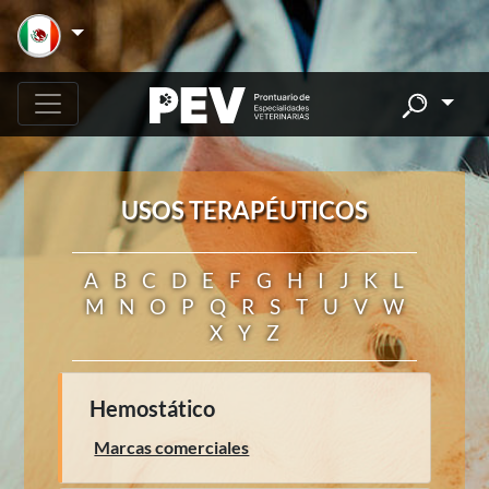
USOS TERAPÉUTICOS
A
B
C
D
E
F
G
H
I
J
K
L
M
N
O
P
Q
R
S
T
U
V
W
X
Y
Z
Hemostático
Marcas comerciales