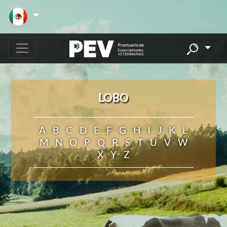
LOBO
A
B
C
D
E
F
G
H
I
J
K
L
M
N
O
P
Q
R
S
T
U
V
W
X
Y
Z