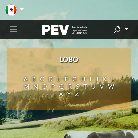
LOBO
A
B
C
D
E
F
G
H
I
J
K
L
M
N
O
P
Q
R
S
T
U
V
W
X
Y
Z