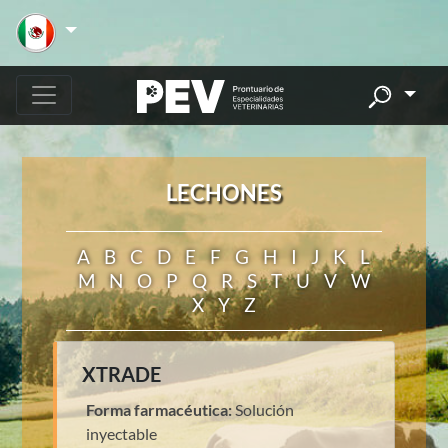
LECHONES
A
B
C
D
E
F
G
H
I
J
K
L
M
N
O
P
Q
R
S
T
U
V
W
X
Y
Z
XTRADE
Forma farmacéutica:
Solución
inyectable