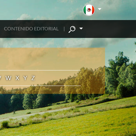
CONTENIDO EDITORIAL
|
V
W
X
Y
Z