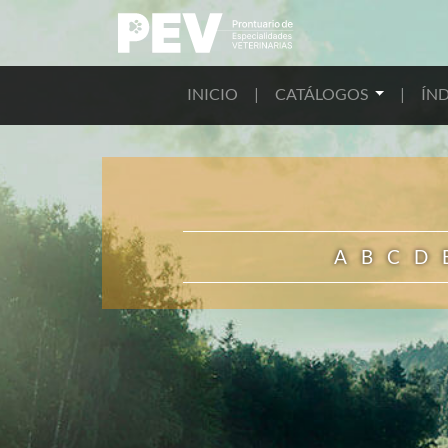
INICIO
|
CATÁLOGOS
|
ÍND
A
B
C
D