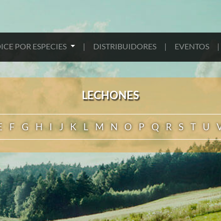
ICE POR ESPECIES
|
DISTRIBUIDORES
|
EVENTOS
|
LECHONES
E
F
G
H
I
J
K
L
M
N
O
P
Q
R
S
T
U