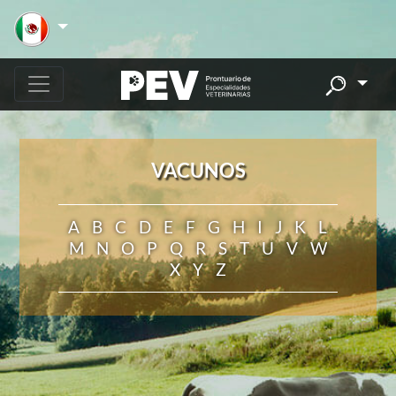
VACUNOS
A
B
C
D
E
F
G
H
I
J
K
L
M
N
O
P
Q
R
S
T
U
V
W
X
Y
Z