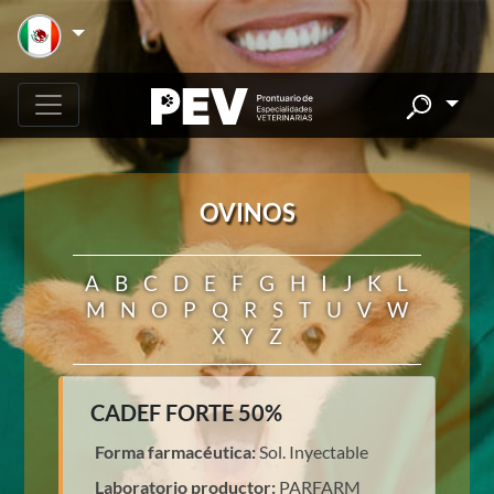
OVINOS
A
B
C
D
E
F
G
H
I
J
K
L
M
N
O
P
Q
R
S
T
U
V
W
X
Y
Z
CADEF FORTE 50%
Forma farmacéutica:
Sol. Inyectable
Laboratorio productor:
PARFARM