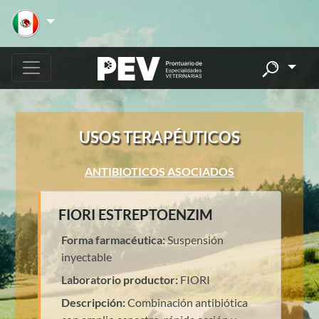
USOS TERAPÉUTICOS
ANTIBIOTICOS ASOCIADOS
FIORI ESTREPTOENZIM
Forma farmacéutica:
Suspensión
inyectable
Laboratorio productor:
FIORI
Descripción:
Combinación antibiótica