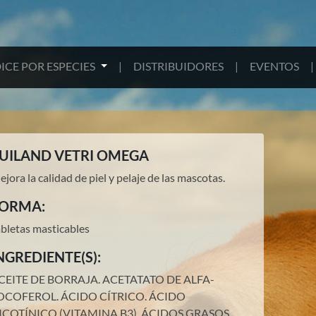
ICE POR ESPECIES
|
DISTRIBUIDORES
|
EVENTOS
|
UILAND VETRI OMEGA
jora la calidad de piel y pelaje de las mascotas.
ORMA:
abletas masticables
NGREDIENTE(S):
CEITE DE BORRAJA.
ACETATATO DE ALFA-
OCOFEROL.
ÁCIDO CÍTRICO.
ÁCIDO
ICOTÍNICO (VITAMINA B3).
ÁCIDOS GRASOS