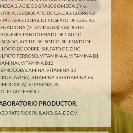
MEGA 3.
ÁCIDOS GRASOS OMEGA 3 Y 6.
IOTINA.
CARBONATO DE CALCIO.
CLORURO
E POTASIO.
COBALTO.
FOSFATO DE CALCIO.
ENADIONA (VITAMINA K3).
ÓXIDO DE
AGNESIO.
PANTOTENATO DE CALCIO.
ESCADO, ACEITE DE.
SODIO, SELENATO DE.
ULFATO DE COBRE.
SULFATO DE ZINC.
ULFATO FERROSO.
VITAMINA A.
VITAMINA B1
TIAMINA).
VITAMINA B12
CIANOCOBALAMINA.
VITAMINA B2
RIBOFLAVINA).
VITAMINA B6 (VITAMINA B6
PIRIDOXINA).
VITAMINA D3
COLECALCIFEROL)
.
ABORATORIO PRODUCTOR:
ABORATORIOS RUILAND, S.A. DE C.V.