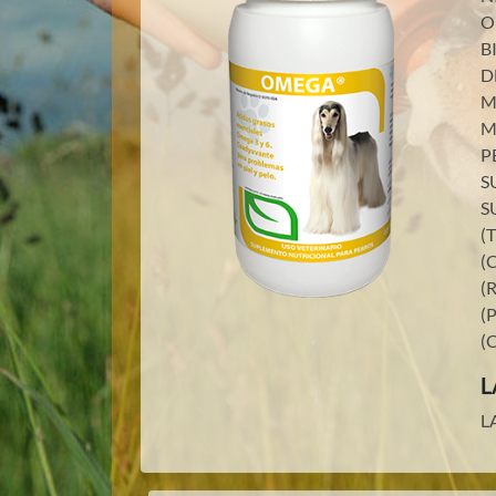
O
B
D
M
M
P
S
S
(
(
(
(
(
L
L