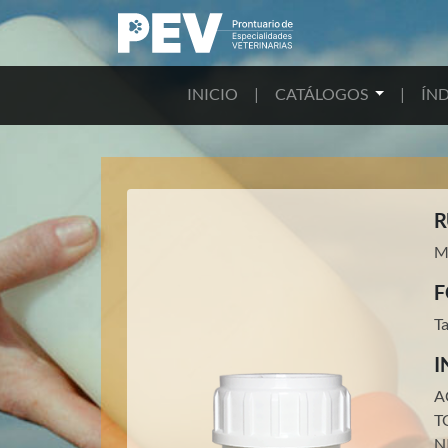
INICIO
|
CATÁLOGOS
|
ÍND
R
Me
F
T
I
A
T
N