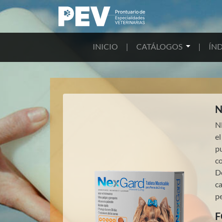
INICIO
|
CATÁLOGOS
|
ÍND
N
N
el
pu
co
De
c
p
F