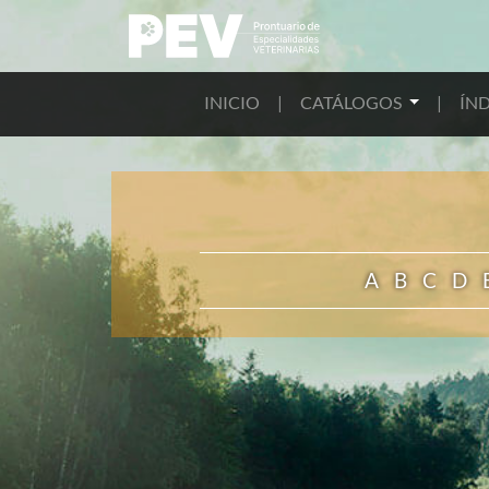
INICIO
|
CATÁLOGOS
|
ÍND
A
B
C
D