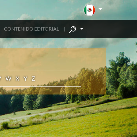
CONTENIDO EDITORIAL
|
V
W
X
Y
Z