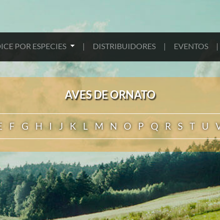
ICE POR ESPECIES
|
DISTRIBUIDORES
|
EVENTOS
|
AVES DE ORNATO
E
F
G
H
I
J
K
L
M
N
O
P
Q
R
S
T
U