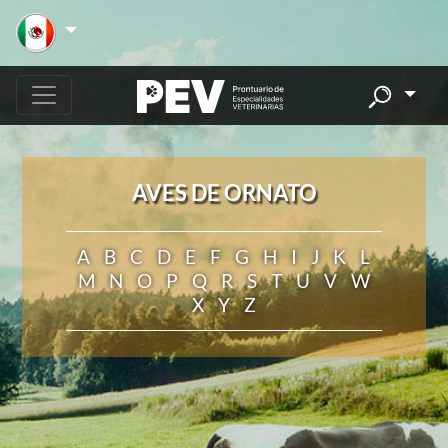
AVES DE ORNATO
A
B
C
D
E
F
G
H
I
J
K
L
M
N
O
P
Q
R
S
T
U
V
W
X
Y
Z