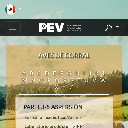
AVES DE CORRAL
A
B
C
D
E
F
G
H
I
J
K
L
M
N
O
P
Q
R
S
T
U
V
W
X
Y
Z
PARFLU-5 ASPERSIÓN
Forma farmacéutica:
Vacuna
Laboratorio productor:
VIREN