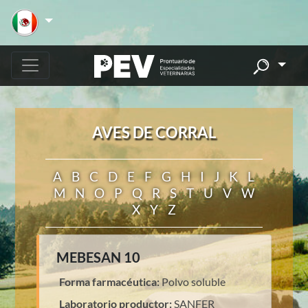
AVES DE CORRAL
A
B
C
D
E
F
G
H
I
J
K
L
M
N
O
P
Q
R
S
T
U
V
W
X
Y
Z
MEBESAN 10
Forma farmacéutica:
Polvo soluble
Laboratorio productor:
SANFER