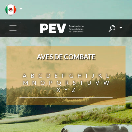
AVES DE COMBATE
A
B
C
D
E
F
G
H
I
J
K
L
M
N
O
P
Q
R
S
T
U
V
W
X
Y
Z