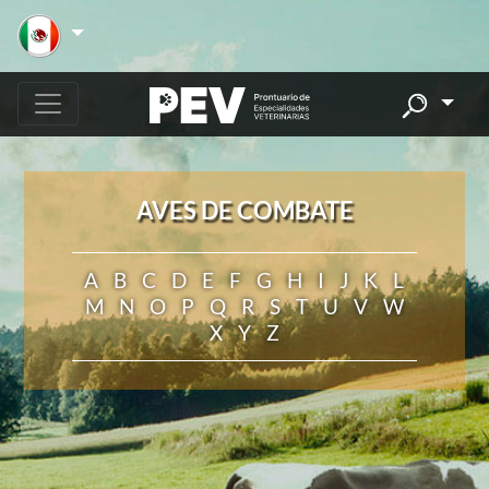
AVES DE COMBATE
A
B
C
D
E
F
G
H
I
J
K
L
M
N
O
P
Q
R
S
T
U
V
W
X
Y
Z