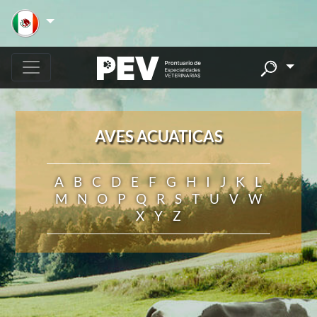
AVES ACUATICAS
A
B
C
D
E
F
G
H
I
J
K
L
M
N
O
P
Q
R
S
T
U
V
W
X
Y
Z