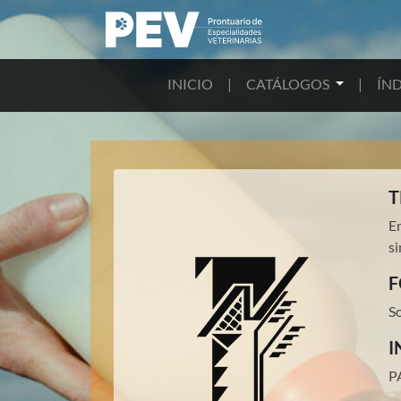
INICIO
|
CATÁLOGOS
|
ÍND
T
E
si
F
So
I
P