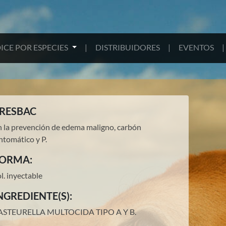
ICE POR ESPECIES
|
DISTRIBUIDORES
|
EVENTOS
|
RESBAC
n la prevención de edema maligno, carbón
ntomático y P.
ORMA:
l. inyectable
NGREDIENTE(S):
ASTEURELLA MULTOCIDA TIPO A Y B
.