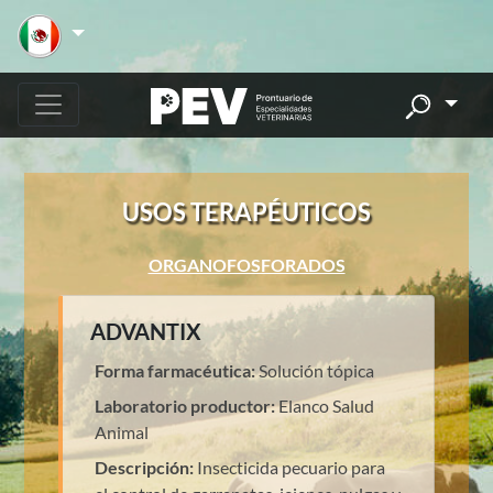
USOS TERAPÉUTICOS
ORGANOFOSFORADOS
ADVANTIX
Forma farmacéutica:
Solución tópica
Laboratorio productor:
Elanco Salud
Animal
Descripción:
Insecticida pecuario para