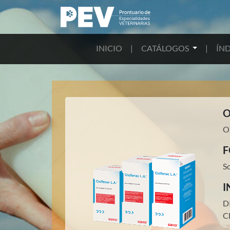
INICIO
|
CATÁLOGOS
|
ÍND
O
O
F
S
I
D
C