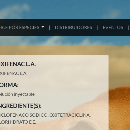
ICE POR ESPECIES
|
DISTRIBUIDORES
|
EVENTOS
|
XIFENAC L.A.
XIFENAC L.A.
ORMA:
olución inyectable
NGREDIENTE(S):
ICLOFENACO SÓDICO.
OXITETRACICLINA,
LORHIDRATO DE
.