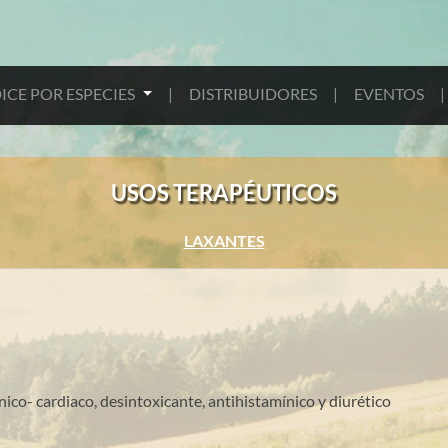
ICE POR ESPECIES
|
DISTRIBUIDORES
|
EVENTOS
|
USOS TERAPÉUTICOS
LAXANTES
nico- cardiaco, desintoxicante, antihistamínico y diurético