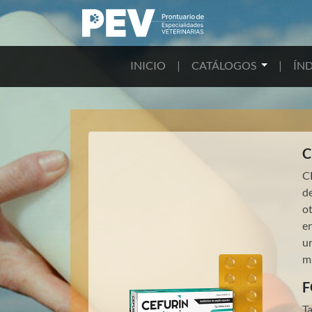
INICIO
|
CATÁLOGOS
|
ÍND
C
C
de
ot
en
ur
mi
F
T