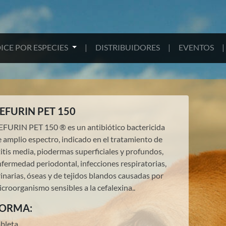
ICE POR ESPECIES
|
DISTRIBUIDORES
|
EVENTOS
|
EFURIN PET 150
EFURIN PET 150 ® es un antibiótico bactericida
 amplio espectro, indicado en el tratamiento de
itis media, piodermas superficiales y profundos,
fermedad periodontal, infecciones respiratorias,
inarias, óseas y de tejidos blandos causadas por
croorganismo sensibles a la cefalexina..
ORMA:
ableta