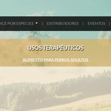
ICE POR ESPECIES
|
DISTRIBUIDORES
|
EVENTOS
|
USOS TERAPÉUTICOS
ALIMENTO PARA PERROS ADULTOS