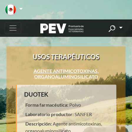
USOS TERAPÉUTICOS
AGENTE ANTIMICOTOXINAS,
ORGANOALUMINOSILICATO
DUOTEK
Forma farmacéutica:
Polvo
Laboratorio productor:
SANFER
Descripción:
Agente antimicotoxinas,
organoaluminosilicato