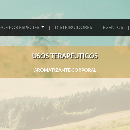
ICE POR ESPECIES
|
DISTRIBUIDORES
|
EVENTOS
|
USOS TERAPÉUTICOS
AROMATIZANTE CORPORAL