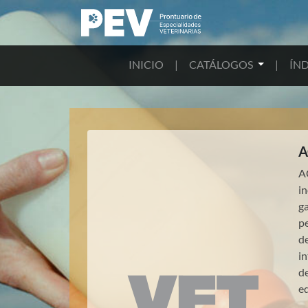
INICIO
|
CATÁLOGOS
|
ÍND
A
A
i
ga
p
d
i
de
e