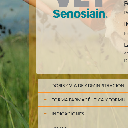
F
P
I
F
L
S
D
DOSIS Y VÍA DE ADMINISTRACIÓN
FORMA FARMACÉUTICA Y FORMU
INDICACIONES
USO EN