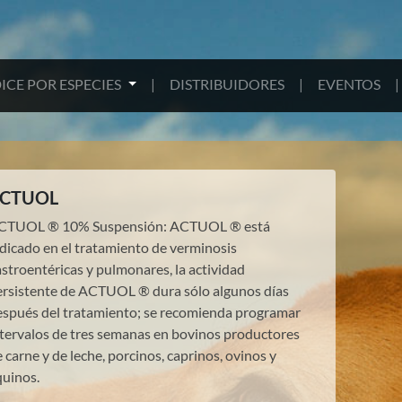
ICE POR ESPECIES
|
DISTRIBUIDORES
|
EVENTOS
|
CTUOL
CTUOL ® 10% Suspensión: ACTUOL ® está
ndicado en el tratamiento de verminosis
stroentéricas y pulmonares, la actividad
ersistente de ACTUOL ® dura sólo algunos días
espués del tratamiento; se recomienda programar
ntervalos de tres semanas en bovinos productores
 carne y de leche, porcinos, caprinos, ovinos y
quinos.